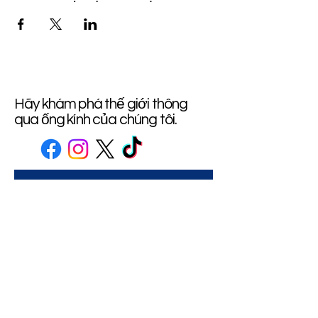
Hãy khám phá thế giới thông
qua ống kính của chúng tôi.
CÔNG TY TRÁCH NHIỆM HỮU HẠN MỘT THÀNH
VIÊN DU LỊCH VÀ SỰ KIỆN MYTHS TRIP.
Điện thoại: (+84) 028 6288 3088 Fax:(+84) 08 628