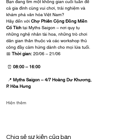
Bạn đang tìm một không gian cuối tuần để 
cả gia đình cùng vui chơi, trải nghiệm và 
khám phá văn hóa Việt Nam?
Hãy đến với 
Chợ Phiên Cộng Đồng Miền 
Cổ Tích
 tại Myths Saigon – nơi quy tụ 
những nghệ nhân tài hoa, những trò chơi 
dân gian thân thuộc và các workshop thủ 
công đầy cảm hứng dành cho mọi lứa tuổi.
📅 
Thời gian:
 20/06 – 21/06
 ⏰ 
08:00 – 16:00
 📍 
Myths Saigon – 4/7 Hoàng Dư Khương, 
P. Hòa Hưng
Hiện thêm
Chia sẻ sự kiện của bạn