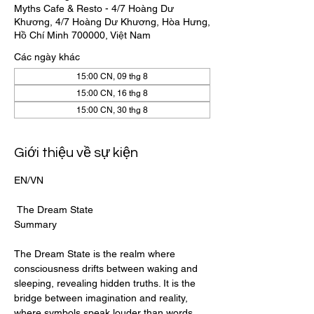
Myths Cafe & Resto - 4/7 Hoàng Dư
Khương, 4/7 Hoàng Dư Khương, Hòa Hưng,
Hồ Chí Minh 700000, Việt Nam
Các ngày khác
15:00 CN, 09 thg 8
15:00 CN, 16 thg 8
15:00 CN, 30 thg 8
Giới thiệu về sự kiện
EN/VN
 The Dream State
Summary
The Dream State is the realm where 
consciousness drifts between waking and 
sleeping, revealing hidden truths. It is the 
bridge between imagination and reality, 
where symbols speak louder than words.