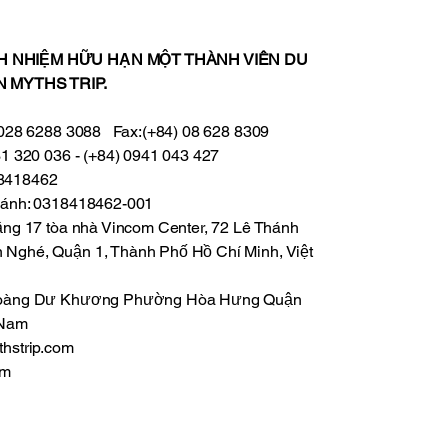
 hóa qua nghệ thuật
 đất sét sống động.
hệ Thuật Nặn Đất Sét
H NHIỆM HỮU HẠN MỘT THÀNH VIÊN DU
nh Xảo Tại Gian Hàng
N MYTHS TRIP.
ths Điểm nhấn thu hút
t tại gian hàng Myths
) 028 6288 3088 Fax:(+84) 08 628 8309
nh là màn trình diễn
31 320 036 - (+84) 0941 043 427
 đất sét thành các
18418462
 ăn truyền thống...
nhánh: 0318418462-001
Tầng 17 tòa nhà Vincom Center, 72 Lê Thánh
 Nghé, Quận 1, Thành Phố Hồ Chí Minh, Việt
 Hoàng Dư Khương Phường Hòa Hưng Quận
 Nam
thstrip.com
om