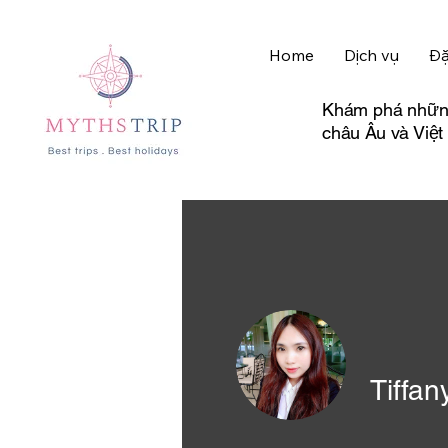
Home
Dịch vụ
Đặ
Khám phá những 
châu Âu và Việ
Tiffan