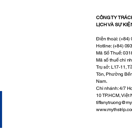
đến những câu chuyện
văn
đằng sau mỗi nghề thủ
nặn
công, các nghệ nhân đã
Ng
CÔNG TY TRÁC
góp phần tạo nên một
Ti
LỊCH VÀ SỰ KIỆ
không gian nơi trẻ em,
My
phụ huynh và nhiều thế hệ
nhấ
Điện thoại: (+84
có thể cùng khám phá,
chí
Hotline: (+84) 09
học hỏi và kết nối. Miền
nặn
Mã Số Thuế: 03
Cổ...
món
Mã số thuế chi 
Trụ sở: L17-11, 
Tôn, Phường Bến
Nam.
Chi nhánh: 4/7
10 TP.HCM, Việt
tiffanytruong@my
www.mythstrip.c