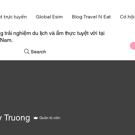
t trực tuyến
Global Esim
Blog Travel N Eat
Cơ hội
trải nghiệm du lịch và ẩm thực tuyệt vời tại
t Nam.
Search
y Truong
Quản trị viên