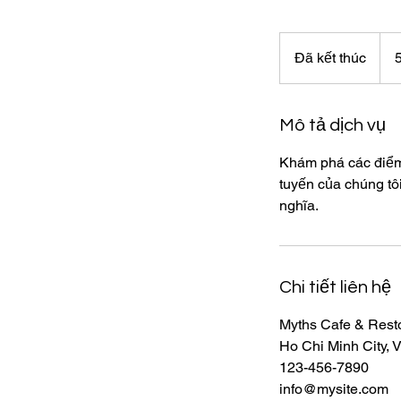
500.
đồn
Đã kết thúc
Đ
Việt
Nam
ã
k
ế
Mô tả dịch vụ
t
Khám phá các điểm 
t
tuyến của chúng tô
h
nghĩa.
ú
c
Chi tiết liên hệ
Myths Cafe & Rest
Ho Chi Minh City, 
123-456-7890
info@mysite.com