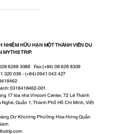
H NHIỆM HỮU HẠN MỘT THÀNH VIÊN DU
N MYTHS TRIP.
) 028 6288 3088 Fax:(+84) 08 628 8309
31 320 036 - (+84) 0941 043 427
18418462
nhánh: 0318418462-001
Tầng 17 tòa nhà Vincom Center, 72 Lê Thánh
 Nghé, Quận 1, Thành Phố Hồ Chí Minh, Việt
 Hoàng Dư Khương Phường Hòa Hưng Quận
 Nam
thstrip.com