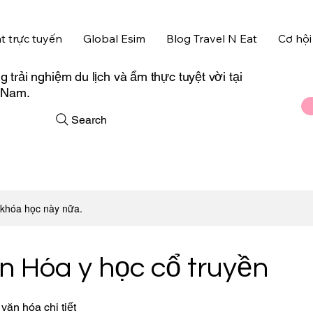
t trực tuyến
Global Esim
Blog Travel N Eat
Cơ hội
trải nghiệm du lịch và ẩm thực tuyệt vời tại
t Nam.
Search
 khóa học này nữa.
n Hóa y học cổ truyền
văn hóa chi tiết