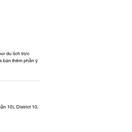
r du lịch trực
ủa bạn thêm phần ý
10), District 10,