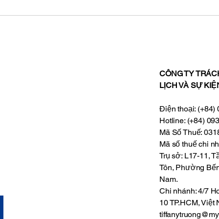
CÔNG TY TRÁC
LỊCH VÀ SỰ KIỆ
Điện thoại: (+84
Hotline: (+84) 09
Mã Số Thuế: 03
Mã số thuế chi 
Trụ sở: L17-11, 
Tôn, Phường Bến
Nam.
Chi nhánh: 4/7
10 TP.HCM, Việt
tiffanytruong@my