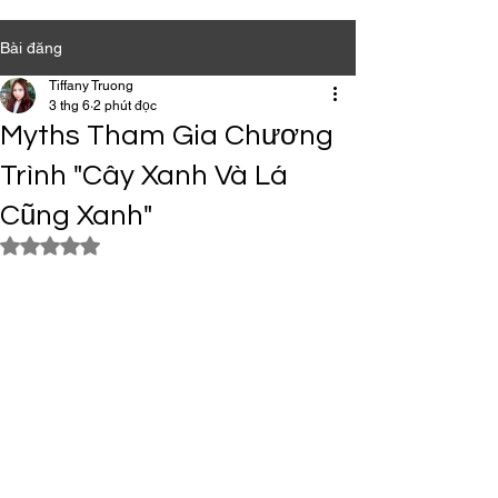
Bài đăng
Tiffany Truong
3 thg 6
2 phút đọc
Myths Tham Gia Chương
Trình "Cây Xanh Và Lá
Cũng Xanh"
Đã xếp hạng NaN/5 sao.